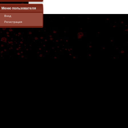
Меню пользователя
Вход
Регистрация