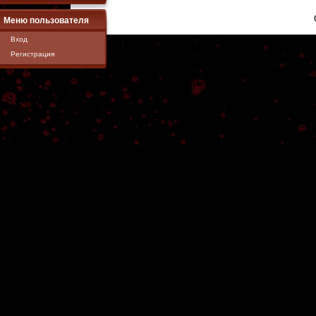
Меню пользователя
Вход
Регистрация