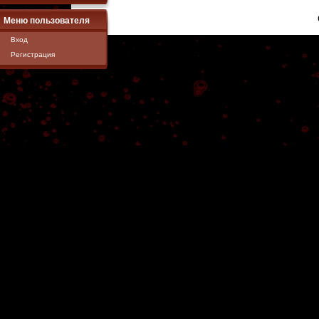
Меню пользователя
Вход
Регистрация