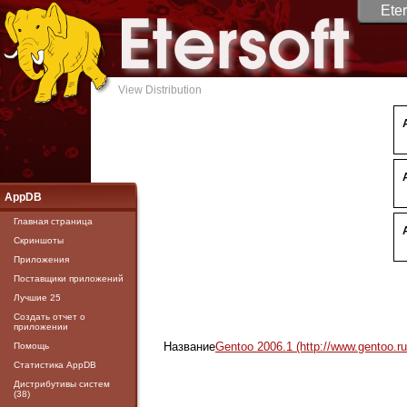
Eter
View Distribution
AppDB
Главная страница
Скриншоты
Приложения
Поставщики приложений
Лучшие 25
Создать отчет о
приложении
Название
Gentoo 2006.1 (http://www.gentoo.ru
Помощь
Статистика AppDB
Дистрибутивы систем
(38)