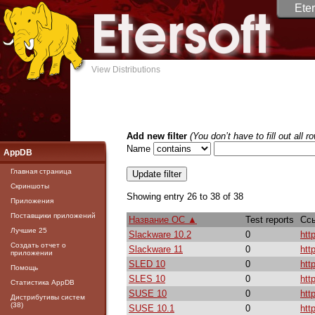
Eter
View Distributions
Add new filter
(You don’t have to fill out all r
Name
AppDB
Главная страница
Скриншоты
Showing entry 26 to 38 of 38
Приложения
Поставщики приложений
Название ОС ▲
Test reports
Сс
Лучшие 25
Slackware 10.2
0
htt
Создать отчет о
Slackware 11
0
htt
приложении
SLED 10
0
htt
Помощь
SLES 10
0
htt
Статистика AppDB
SUSE 10
0
htt
Дистрибутивы систем
(38)
SUSE 10.1
0
htt