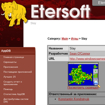
Eter
Slay
Category:
Main
>
Игры
> Slay
Название
Slay
AppDB
Разработчик
Sean O'Connor
Главная страница
URL
http://www.windowsgames.
Скриншоты
Приложения
Поставщики приложений
Лучшие 25
Создать отчет о
приложении
Посмотреть скриншот
Помощь
Ответственный за приложение:
Статистика AppDB
Konstantin Kondratyuk
Дистрибутивы систем
(38)