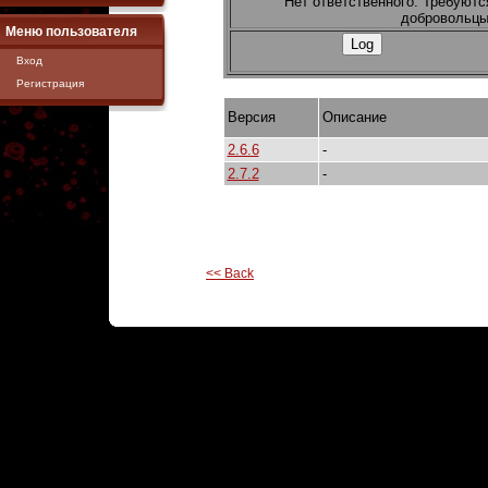
Нет ответственного. Требуютс
добровольцы
Меню пользователя
Вход
Регистрация
Версия
Описание
2.6.6
-
2.7.2
-
<< Back