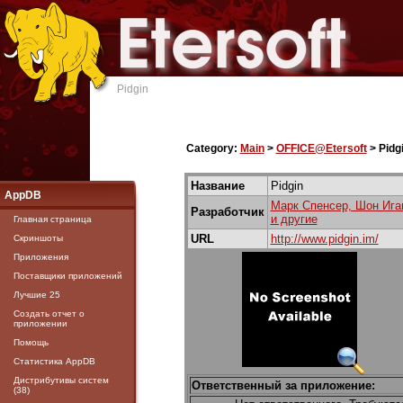
Pidgin
Category:
Main
>
OFFICE@Etersoft
> Pidg
Название
Pidgin
AppDB
Марк Спенсер, Шон Ига
Разработчик
и другие
Главная страница
URL
http://www.pidgin.im/
Скриншоты
Приложения
Поставщики приложений
Лучшие 25
Создать отчет о
приложении
Помощь
Статистика AppDB
Дистрибутивы систем
Ответственный за приложение:
(38)