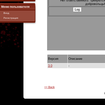
Нет ответственного. Требуютс
добровольцы
Меню пользователя
Вход
Регистрация
Версия
Описание
3.0
-
<< Back