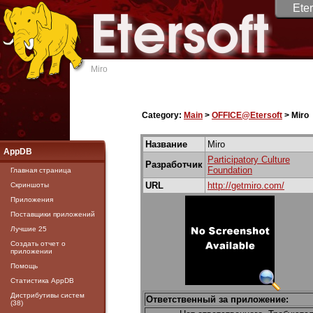
Eter
Miro
Category:
Main
>
OFFICE@Etersoft
> Miro
Название
Miro
AppDB
Participatory Culture
Разработчик
Foundation
Главная страница
URL
http://getmiro.com/
Скриншоты
Приложения
Поставщики приложений
Лучшие 25
Создать отчет о
приложении
Помощь
Статистика AppDB
Дистрибутивы систем
Ответственный за приложение:
(38)