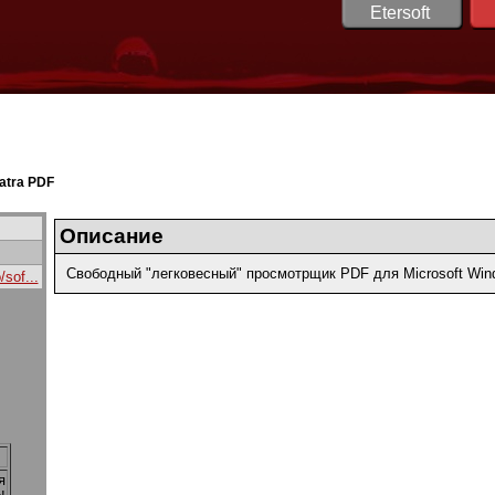
Etersoft
atra PDF
Описание
Свободный "легковесный" просмотрщик PDF для Microsoft Win
/sof...
я