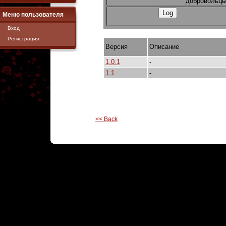
добровольцы
Меню пользователя
Вход
Регистрация
Версия
Описание
1.0.1
-
1.1
-
<< Back