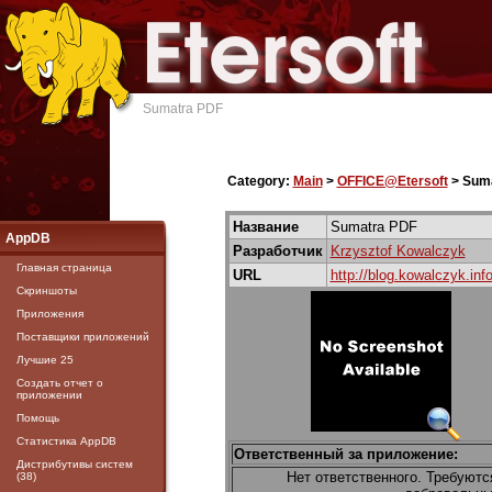
Sumatra PDF
Category:
Main
>
OFFICE@Etersoft
> Sum
Название
Sumatra PDF
AppDB
Разработчик
Krzysztof Kowalczyk
Главная страница
URL
http://blog.kowalczyk.info
Скриншоты
Приложения
Поставщики приложений
Лучшие 25
Создать отчет о
приложении
Помощь
Статистика AppDB
Ответственный за приложение:
Дистрибутивы систем
Нет ответственного. Требуютс
(38)