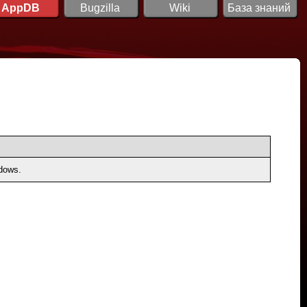
AppDB
Bugzilla
Wiki
База знаний
dows.