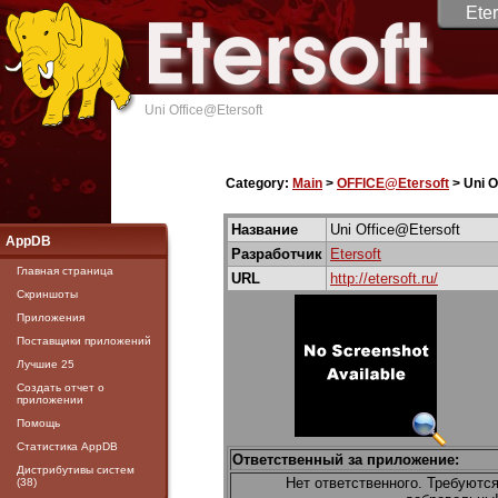
Eter
Uni Office@Etersoft
Category:
Main
>
OFFICE@Etersoft
> Uni O
Название
Uni Office@Etersoft
AppDB
Разработчик
Etersoft
Главная страница
URL
http://etersoft.ru/
Скриншоты
Приложения
Поставщики приложений
Лучшие 25
Создать отчет о
приложении
Помощь
Статистика AppDB
Ответственный за приложение:
Дистрибутивы систем
Нет ответственного. Требуютс
(38)