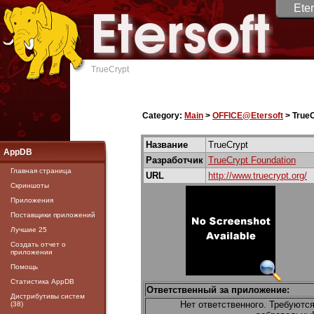
Eter
TrueCrypt
Category:
Main
>
OFFICE@Etersoft
> True
Название
TrueCrypt
AppDB
Разработчик
TrueCrypt Foundation
Главная страница
URL
http://www.truecrypt.org/
Скриншоты
Приложения
Поставщики приложений
Лучшие 25
Создать отчет о
приложении
Помощь
Статистика AppDB
Ответственный за приложение:
Дистрибутивы систем
Нет ответственного. Требуютс
(38)