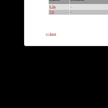
6.3a
-
7.0
-
<< Back