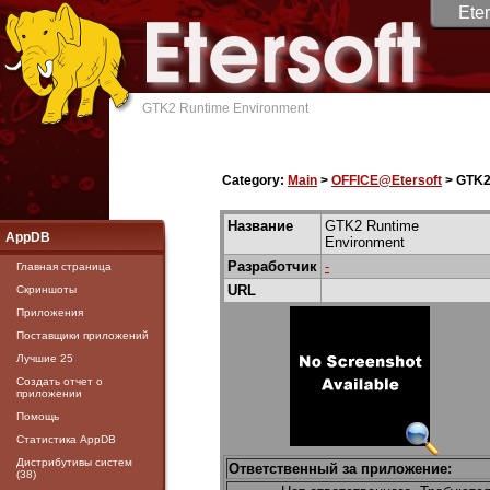
Eter
GTK2 Runtime Environment
Category:
Main
>
OFFICE@Etersoft
> GTK2
Название
GTK2 Runtime
AppDB
Environment
Разработчик
-
Главная страница
URL
Скриншоты
Приложения
Поставщики приложений
Лучшие 25
Создать отчет о
приложении
Помощь
Статистика AppDB
Дистрибутивы систем
Ответственный за приложение:
(38)