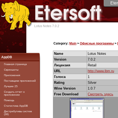
Eter
Lotus Notes 7.0.2
Category:
Main
>
Офисные программы
>
Name
Lotus Notes
AppDB
Version
7.0.2
Главная страница
Лицензия
Retail
Скриншоты
URL
http://www.ibm.ru
Приложения
Голоса
1
Поставщики приложений
Rating
Silver
Лучшие 25
Wine Version
1.0.7
Создать отчет о
Free Download
Смотреть здесь
приложении
Помощь
Статистика AppDB
Дистрибутивы систем
(38)